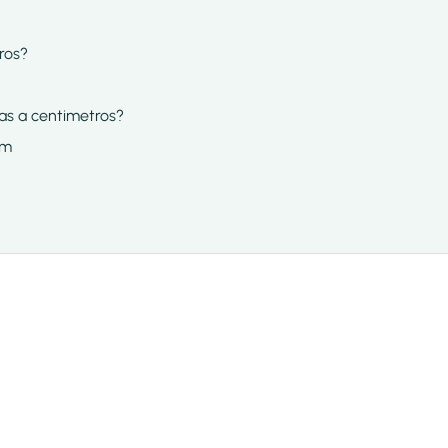
ros?
das a centimetros?
cm