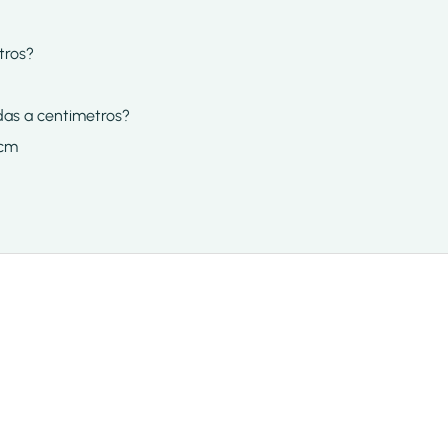
tros?
rdas a centimetros?
 cm