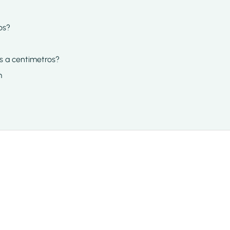
os?
as a centimetros?
m