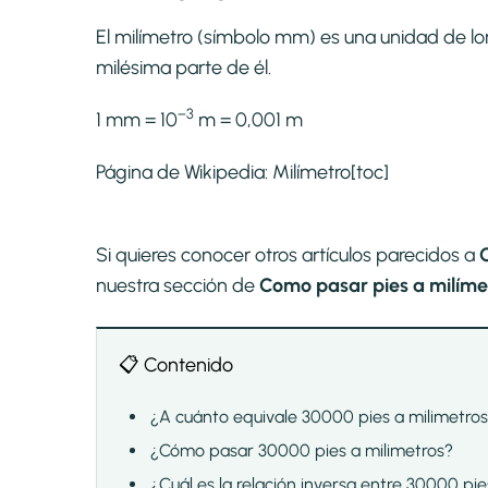
El milímetro (símbolo mm) es una unidad de long
milésima parte de él.
−3
1 mm = 10
m = 0,001 m
Página de Wikipedia:
Milímetro
[toc]
Si quieres conocer otros artículos parecidos a
nuestra sección de
Como pasar pies a milímet
📋 Contenido
¿A cuánto equivale 30000 pies a milimetro
¿Cómo pasar 30000 pies a milimetros?
¿Cuál es la relación inversa entre 30000 pie