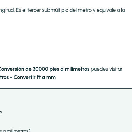
itud. Es el tercer submúltiplo del metro y equivale a la
Conversión de 30000 pies a milimetros
puedes visitar
ros - Convertir ft a mm
.
s?
s a milimetros?