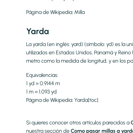
Página de Wikipedia:
Milla
Yarda
La yarda (en inglés: yard) (símbolo: yd) es la
utilizados en Estados Unidos, Panamá y Reino U
metro como la medida de longitud, y en los pa
Equivalencias:
1 yd = 0.9144 m
1 m = 1.093 yd
Página de Wikipedia:
Yarda
[toc]
Si quieres conocer otros artículos parecidos a
nuestra sección de
Como pasar millas a yarda