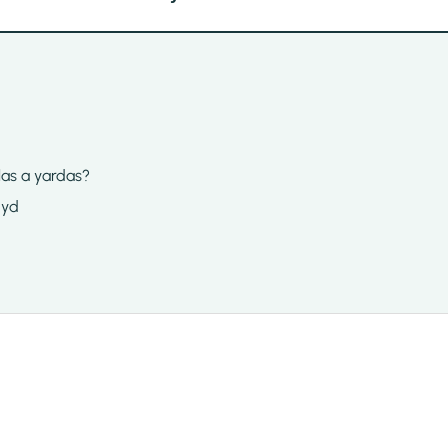
las a yardas?
 yd