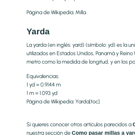
Página de Wikipedia:
Milla
Yarda
La yarda (en inglés: yard) (símbolo: yd) es la
utilizados en Estados Unidos, Panamá y Reino U
metro como la medida de longitud, y en los pa
Equivalencias:
1 yd = 0.9144 m
1 m = 1.093 yd
Página de Wikipedia:
Yarda
[toc]
Si quieres conocer otros artículos parecidos a
nuestra sección de
Como pasar millas a yard