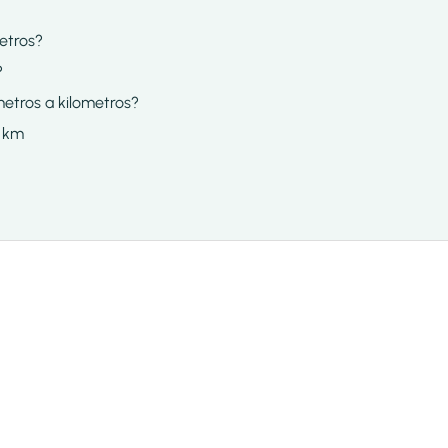
etros?
?
metros a kilometros?
a km