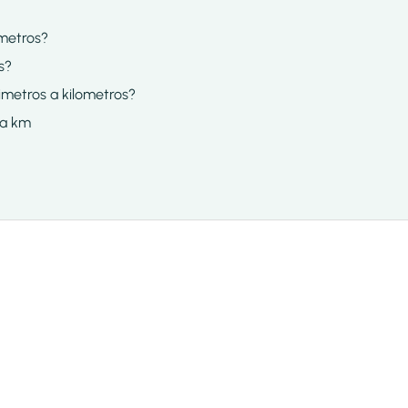
ometros?
s?
limetros a kilometros?
 a km