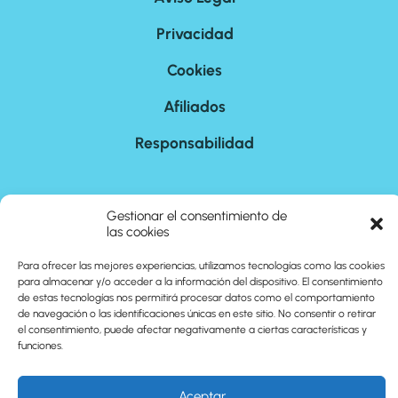
Privacidad
Cookies
Afiliados
Responsabilidad
Nosotros
Gestionar el consentimiento de
las cookies
Contacto
Para ofrecer las mejores experiencias, utilizamos tecnologías como las cookies
Sitemap
para almacenar y/o acceder a la información del dispositivo. El consentimiento
de estas tecnologías nos permitirá procesar datos como el comportamiento
de navegación o las identificaciones únicas en este sitio. No consentir o retirar
el consentimiento, puede afectar negativamente a ciertas características y
©
2026
cuantoson.com
funciones.
Aceptar