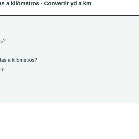
 a kilómetros - Convertir yd a km
.
os?
das a kilometros?
km