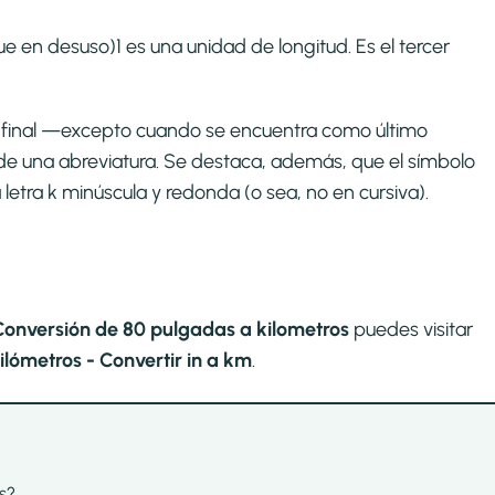
e en desuso)1​ es una unidad de longitud. Es el tercer
to final —excepto cuando se encuentra como último
de una abreviatura. Se destaca, además, que el símbolo
a letra k minúscula y redonda (o sea, no en cursiva).
Conversión de 80 pulgadas a kilometros
puedes visitar
lómetros - Convertir in a km
.
s?