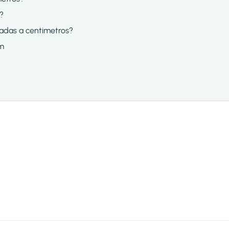
?
gadas a centimetros?
cm