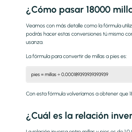
¿Cómo pasar 18000 milla
Veamos con más detalle como la fórmula utiliza
podrás hacer estas conversiones tú mismo con 
usanza.
La fórmula para convertir de
millas a pies
es:
pies = millas ÷ 0,000189393939393939
Con esta fórmula volveríamos a obtener que
¿Cuál es la relación inve
La relación inversa entre millas y pies es de 