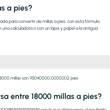
s a pies?
da para convertir de millas a pies, con esta fórmula
una calculadora o con un lápiz y papel a la antigua
 18000 millas son 95040000,0000002 pies
rsa entre 18000 millas a pies?
1:0,000189393939393939 con lo que obtenemos el resultado