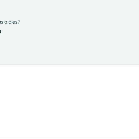
as a pies?
t