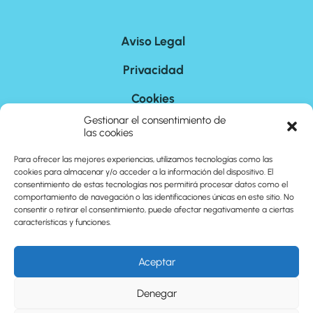
Aviso Legal
Privacidad
Cookies
Gestionar el consentimiento de
Afiliados
las cookies
Responsabilidad
Para ofrecer las mejores experiencias, utilizamos tecnologías como las
cookies para almacenar y/o acceder a la información del dispositivo. El
consentimiento de estas tecnologías nos permitirá procesar datos como el
comportamiento de navegación o las identificaciones únicas en este sitio. No
Nosotros
consentir o retirar el consentimiento, puede afectar negativamente a ciertas
características y funciones.
Contacto
Aceptar
Sitemap
Denegar
©
2026
cuantoson.com