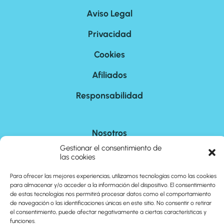
Aviso Legal
Privacidad
Cookies
Afiliados
Responsabilidad
Nosotros
Gestionar el consentimiento de
Contacto
las cookies
Sitemap
Para ofrecer las mejores experiencias, utilizamos tecnologías como las cookies
para almacenar y/o acceder a la información del dispositivo. El consentimiento
de estas tecnologías nos permitirá procesar datos como el comportamiento
de navegación o las identificaciones únicas en este sitio. No consentir o retirar
©
2026
cuantoson.com
el consentimiento, puede afectar negativamente a ciertas características y
funciones.