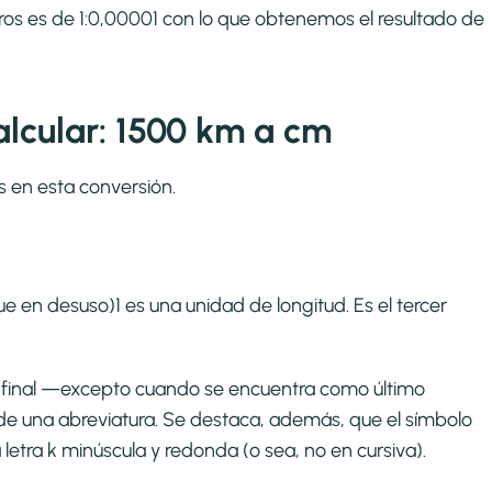
tros es de 1:0,00001 con lo que obtenemos el resultado de
lcular: 1500 km a cm
s en esta conversión.
e en desuso)1​ es una unidad de longitud. Es el tercer
to final —excepto cuando se encuentra como último
de una abreviatura. Se destaca, además, que el símbolo
a letra k minúscula y redonda (o sea, no en cursiva).