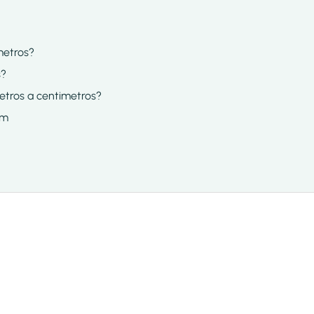
metros?
s?
metros a centimetros?
cm