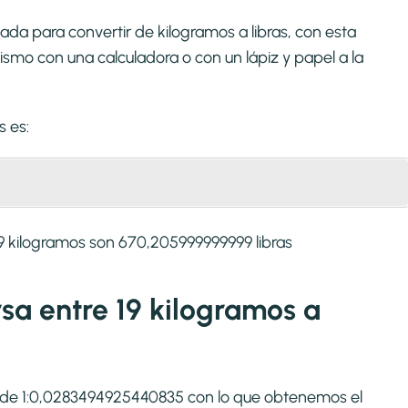
da para convertir de kilogramos a libras, con esta
smo con una calculadora o con un lápiz y papel a la
s
es:
9 kilogramos son 670,205999999999 libras
rsa entre 19 kilogramos a
 es de 1:0,0283494925440835 con lo que obtenemos el