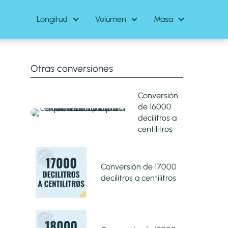
Longitud
Volumen
Masa
Otras conversiones
Conversión
de 16000
decilitros a
centilitros
Conversión de 17000
decilitros a centilitros