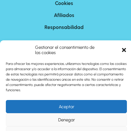
Cookies
Afiliados
Responsabilidad
Gestionar el consentimiento de
Nosotros
las cookies
Contacto
Para ofrecer las mejores experiencias, utilizamos tecnologías como las cookies
para almacenar y/o acceder a la información del dispositivo. El consentimiento
Sitemap
de estas tecnologías nos permitirá procesar datos como el comportamiento
de navegación o las identificaciones únicas en este sitio. No consentir o retirar
el consentimiento, puede afectar negativamente a ciertas características y
funciones.
©
2026
cuantoson.com
Aceptar
Denegar