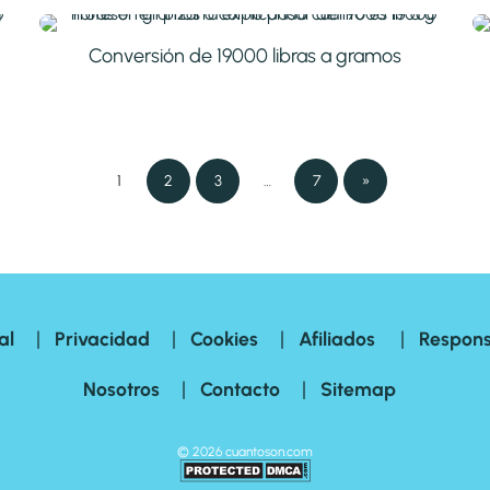
Conversión de 19000 libras a gramos
1
2
3
…
7
»
|
|
|
|
al
Privacidad
Cookies
Afiliados
Respons
|
|
Nosotros
Contacto
Sitemap
©
2026
cuantoson.com